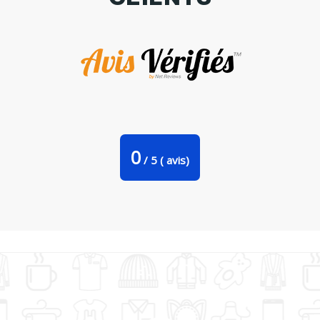
Tote Bag Stanley Stella Fireman Like father like son par
tunetoo
0
/
5
(
avis)