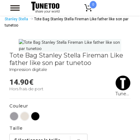
0
Accueil
Accessoires Casquettes
Tote Bags
Tote Bags Coton Bio
Stanley Stella
Tote Bag Stanley Stella Fireman Like father like son par
tunetoo
Tote Bag Stanley Stella Fireman Like
father like son par tunetoo
Impression digitale
14.90
€
Hors frais de port
Tunetoo
Couleur
Taille