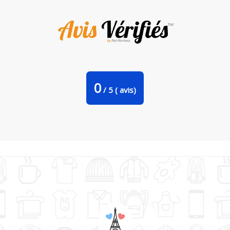
Tote Bag Stanley Stella Fly par Symphographie
0
/
5
(
avis)