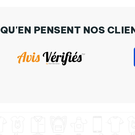
 QU'EN PENSENT NOS CLIE
y Stella Footballeur de père en fils, foot, football par Benichan