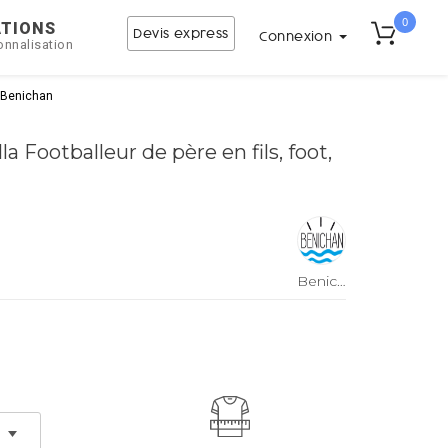
0
ATIONS
Devis express
Connexion
onnalisation
ar Benichan
a Footballeur de père en fils, foot,
n
Benichan