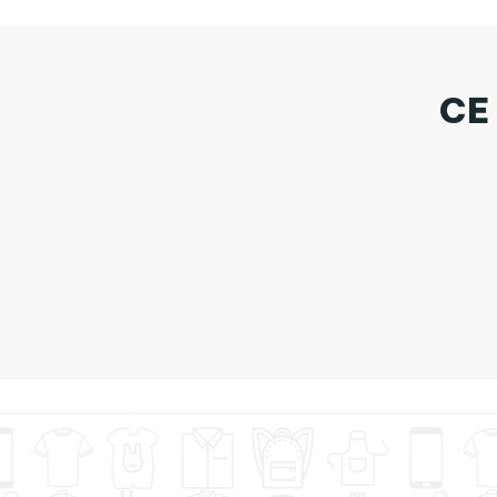
CE
Tote Bag Stanle