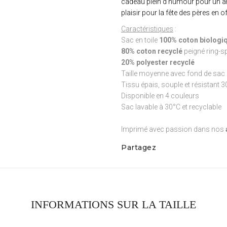
cadeau plein d'humour pour un an
plaisir pour la fête des pères en o
Caractéristiques
:
Sac en toile
100% coton biologiq
80% coton recyclé
peigné ring-s
20% polyester recyclé
Taille moyenne avec fond de sac 
Tissu épais, souple et résistant 
Disponible en 4 couleurs
Sac lavable à 30°C et recyclable
Imprimé avec passion dans nos
Partagez
INFORMATIONS SUR LA TAILLE