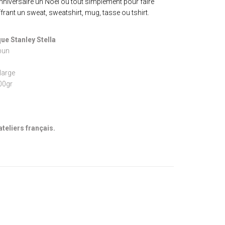
niversaire un Noël ou tout simplement pour faire
ffrant un sweat, sweatshirt, mug, tasse ou tshirt.
ue Stanley Stella
pun
large
300gr
ateliers français.