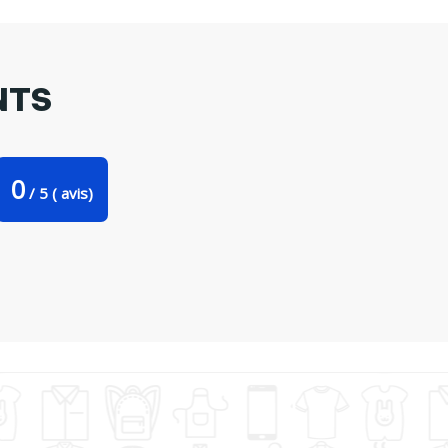
NTS
0
/
5
(
avis)