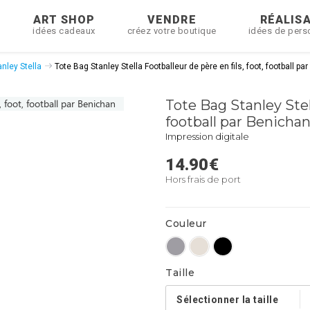
R
ART SHOP
VENDRE
RÉALIS
idées cadeaux
créez votre boutique
idées de pers
nley Stella
Tote Bag Stanley Stella Footballeur de père en fils, foot, football p
Tote Bag Stanley Stell
football par Benicha
Impression digitale
14.90
€
Hors frais de port
Couleur
Taille