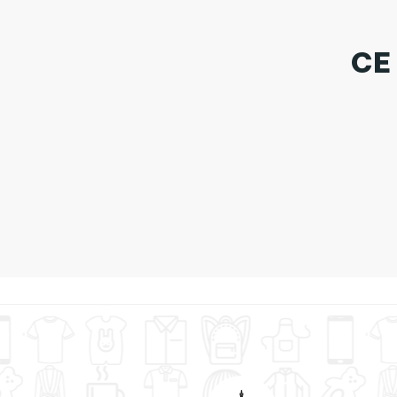
CE
Tote Bag St