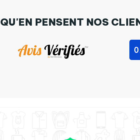
 QU'EN PENSENT NOS CLIE
0
anley Stella Future mariée evjf mariage par Original t-shirt