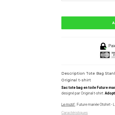
A
Pai
Description Tote Bag Stanl
Original t-shirt
Sac tote bag en toile Future ma
designé par Original t-shirt.
Adopte
Le motif
: Future mariée Otshirt -
Caractéristiques
: