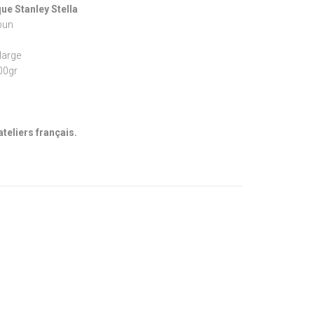
ue Stanley Stella
pun
large
300gr
ateliers français.