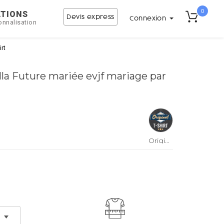
0
ATIONS
Devis express
Connexion
onnalisation
irt
lla Future mariée evjf mariage par
Original
t-shirt