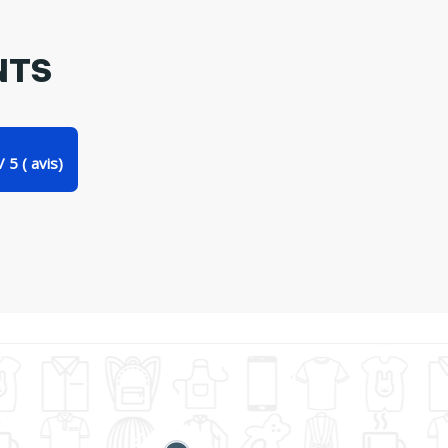
NTS
/
5
(
avis)