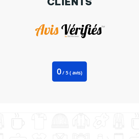
CLIENTS
Tote Bag Stanley Stella Go fetch dog arm hand par
LaundryFactory
0
/
5
(
avis)