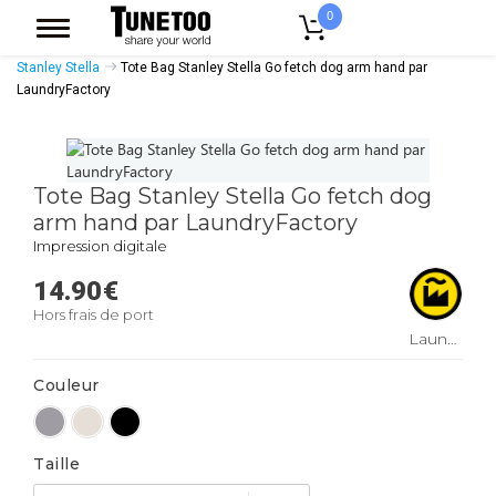
0
Accueil
Accessoires Casquettes
Tote Bags
Tote Bags Coton Bio
Stanley Stella
Tote Bag Stanley Stella Go fetch dog arm hand par
LaundryFactory
Tote Bag Stanley Stella Go fetch dog
arm hand par LaundryFactory
Impression digitale
14.90
€
Hors frais de port
LaundryFactory
Couleur
Taille