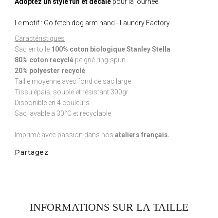
Adoptez un style fun et décalé
pour la journée.
Le motif
: Go fetch dog arm hand - Laundry Factory
Caractéristiques
:
Sac en toile
100% coton biologique Stanley Stella
80% coton recyclé
peigné ring-spun
20% polyester recyclé
Taille moyenne avec fond de sac large
Tissu épais, souple et résistant 300gr
Disponible en 4 couleurs
Sac lavable à 30°C et recyclable
Imprimé avec passion dans nos
ateliers français.
Partagez
INFORMATIONS SUR LA TAILLE