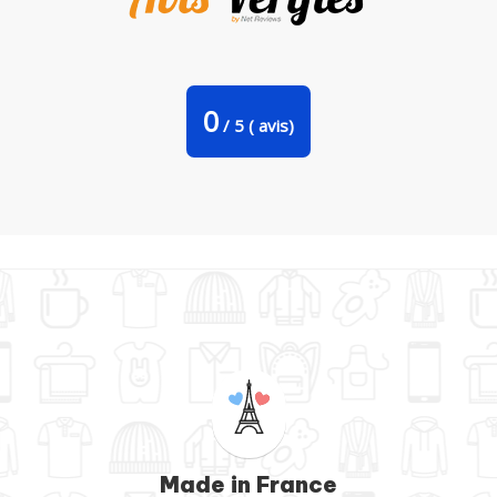
Tote Bag Stanley Stella Hallowine par mini09
0
/
5
(
avis)
Made in France