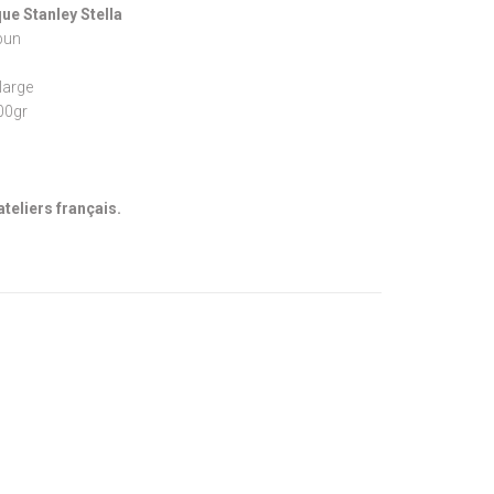
ue Stanley Stella
pun
large
300gr
ateliers français.