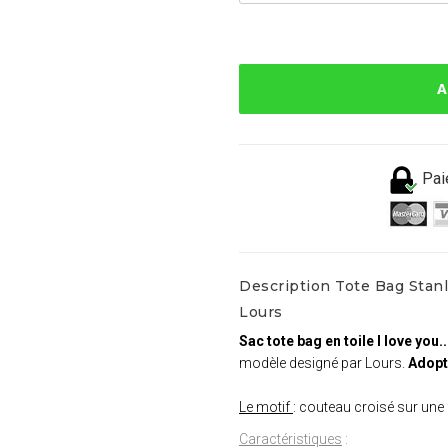
A
Pai
Description Tote Bag Stanle
Lours
Sac tote bag en toile I love you.
modèle designé par Lours.
Adopte
Le motif
: couteau croisé sur une
Caractéristiques
: