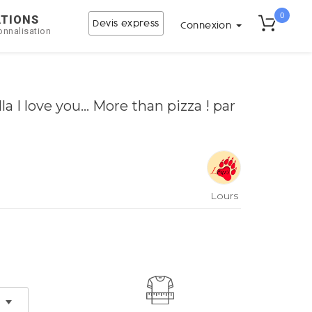
0
ATIONS
Devis express
Connexion
onnalisation
a I love you... More than pizza ! par
Lours