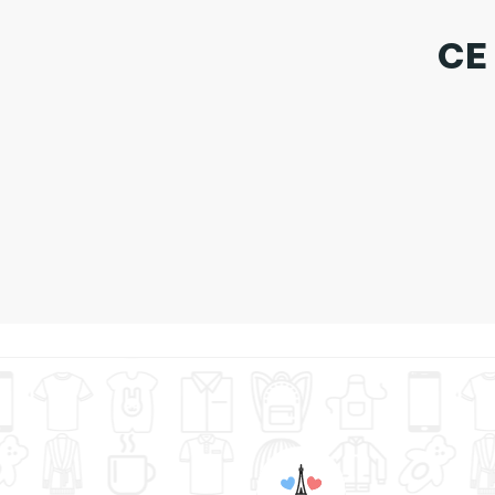
CE
Tote Bag