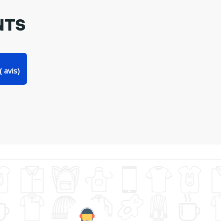
NTS
(
avis)