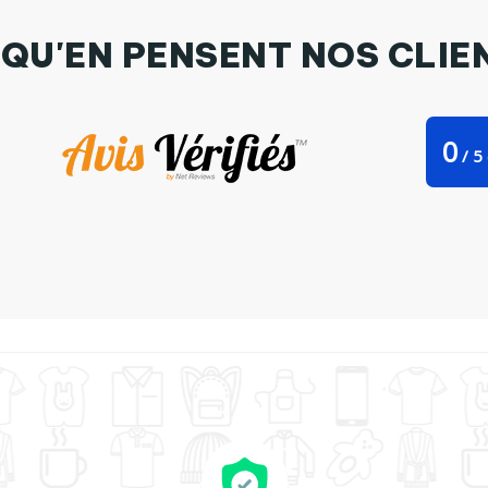
 QU'EN PENSENT NOS CLIE
0
/
5
 Stanley Stella I love you... More than pizza ! par Lours