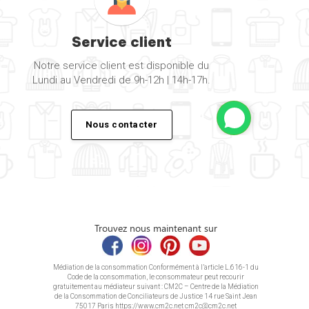
Service client
Notre service client est disponible du
Lundi au Vendredi de 9h-12h | 14h-17h.
Nous contacter
Trouvez nous maintenant sur
Médiation de la consommation Conformément à l’article L.616-1 du
Code de la consommation, le consommateur peut recourir
gratuitement au médiateur suivant : CM2C – Centre de la Médiation
de la Consommation de Conciliateurs de Justice 14 rue Saint Jean
75017 Paris https://www.cm2c.net cm2c@cm2c.net