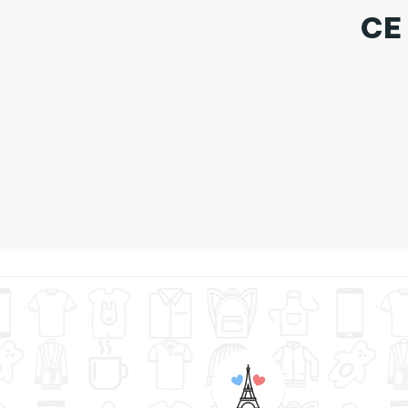
CE
Tote B