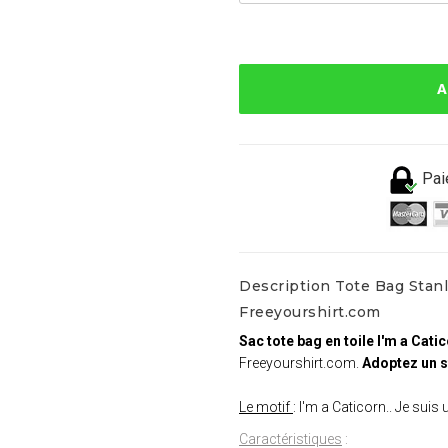
A
Pai
Description Tote Bag Stanle
Freeyourshirt.com
Sac tote bag en toile I'm a Cati
Freeyourshirt.com.
Adoptez un st
Le motif
: I'm a Caticorn.. Je suis
Caractéristiques
: