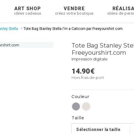
R
ART SHOP
VENDRE
RÉALIS
idées cadeaux
créez votre boutique
idées de pers
nley Stella
Tote Bag Stanley Stella I'm a Caticorn par Freeyourshirt.com
Tote Bag Stanley Stel
Freeyourshirt.com
Impression digitale
14.90
€
Hors frais de port
Couleur
Taille