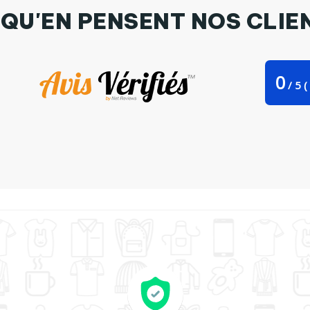
 QU'EN PENSENT NOS CLIE
0
/
5
(
ag Stanley Stella I'm a Caticorn par Freeyourshirt.com