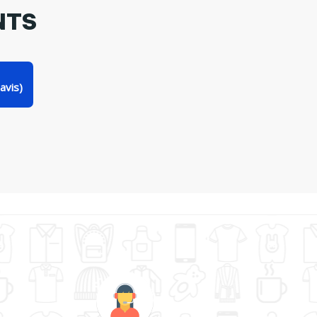
NTS
avis)