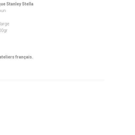
ue Stanley Stella
pun
large
300gr
ateliers français.