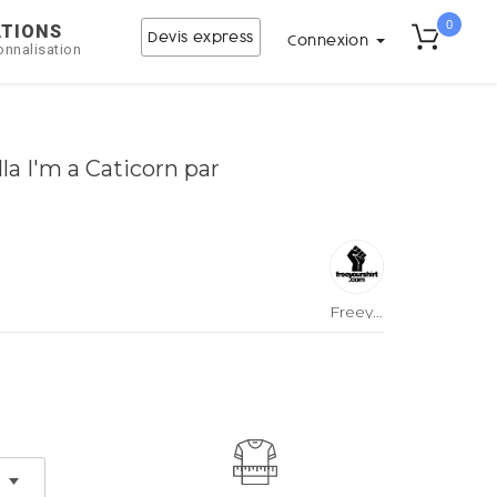
0
ATIONS
Devis express
Connexion
onnalisation
la I'm a Caticorn par
Freeyourshirt.com