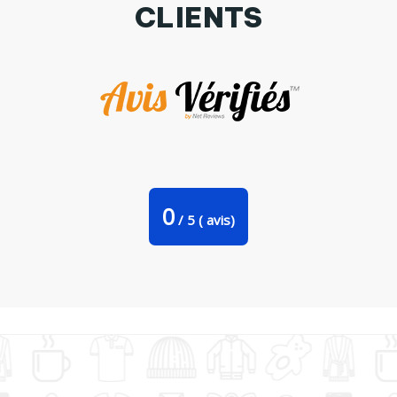
CLIENTS
Tote Bag Stanley Stella Infirmière parfaite avec de jolis
défauts par tunetoo
0
/
5
(
avis)