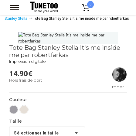
0
Accueil
Accessoires Casquettes
Tote Bags
Tote Bags Coton Bio
Stanley Stella
Tote Bag Stanley Stella It's me inside me par robertfarkas
Tote Bag Stanley Stella It's me inside
me par robertfarkas
Impression digitale
14.90
€
Hors frais de port
robertfarkas
Couleur
Taille