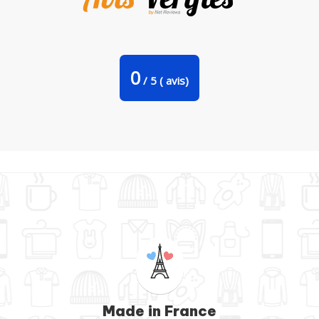
Tote Bag Stanley Stella It's me inside me par robertfarkas
0
/
5
(
avis)
Made in France