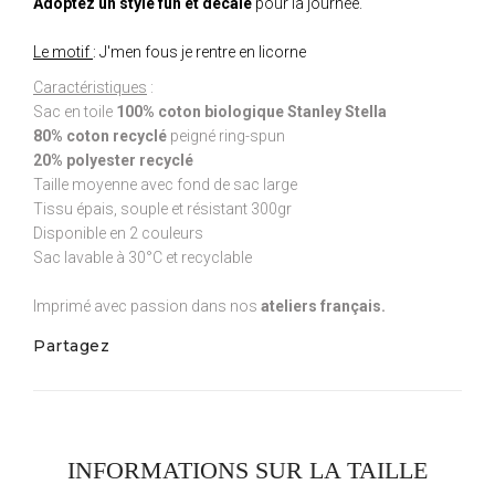
Adoptez un style fun et décalé
pour la journée.
Le motif
: J'men fous je rentre en licorne
Caractéristiques
:
Sac en toile
100% coton biologique Stanley Stella
80% coton recyclé
peigné ring-spun
20% polyester recyclé
Taille moyenne avec fond de sac large
Tissu épais, souple et résistant 300gr
Disponible en 2 couleurs
Sac lavable à 30°C et recyclable
Imprimé avec passion dans nos
ateliers français.
Partagez
INFORMATIONS SUR LA TAILLE