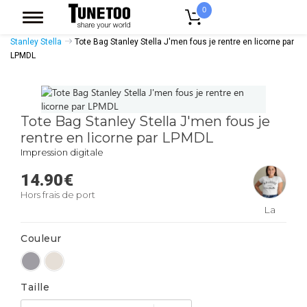
0
Accueil
Accessoires Casquettes
Tote Bags
Tote Bags Coton Bio
Stanley Stella
Tote Bag Stanley Stella J'men fous je rentre en licorne par
LPMDL
Tote Bag Stanley Stella J'men fous je
rentre en licorne par LPMDL
Impression digitale
14.90
€
Hors frais de port
La
boutique
Couleur
de
Laura
Taille