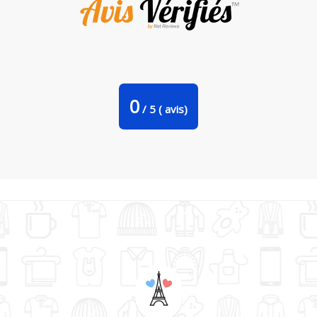
Tote Bag Stanley Stella J'men fous je rentre en licorne par
LPMDL
0
/
5
(
avis)