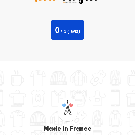
Tote Bag Stanley Stella J'peux pas j'suis papa par tunetoo
0
/
5
(
avis)
Made in France