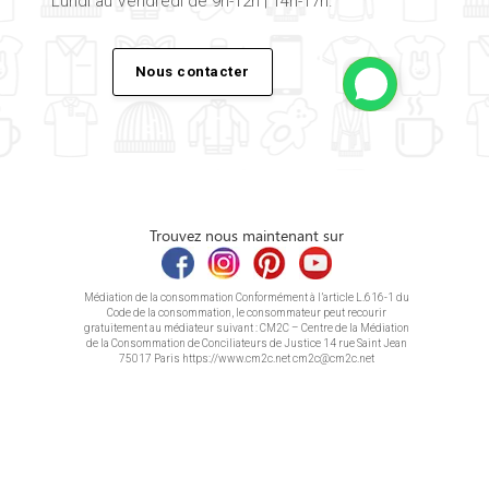
Lundi au Vendredi de 9h-12h | 14h-17h.
Nous contacter
Trouvez nous maintenant sur
Médiation de la consommation Conformément à l’article L.616-1 du
Code de la consommation, le consommateur peut recourir
gratuitement au médiateur suivant : CM2C – Centre de la Médiation
de la Consommation de Conciliateurs de Justice 14 rue Saint Jean
75017 Paris https://www.cm2c.net cm2c@cm2c.net