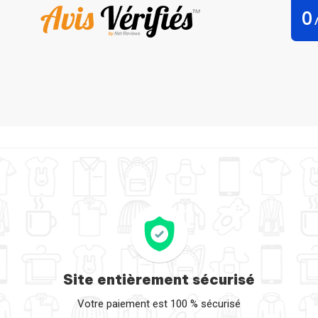
0
tanley Stella je m'en fou je suis une licorne par DesignMe
Site entièrement sécurisé
Votre paiement est 100 % sécurisé