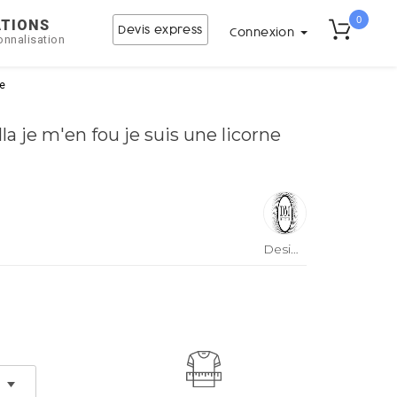
0
ATIONS
Devis express
Connexion
onnalisation
Me
la je m'en fou je suis une licorne
DesignMe