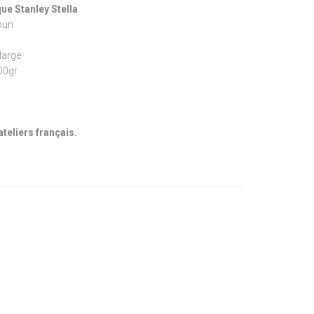
ue Stanley Stella
pun
large
300gr
ateliers français.