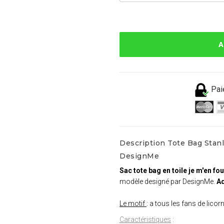
A
Pai
Description Tote Bag Stanle
DesignMe
Sac tote bag en toile je m'en fou
modèle designé par DesignMe.
Ad
Le motif
: a tous les fans de lico
Caractéristiques
: