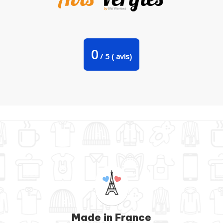
Tote Bag Stanley Stella je peux pas j'ai apéro par bwilfy
0
/
5
(
avis)
Made in France