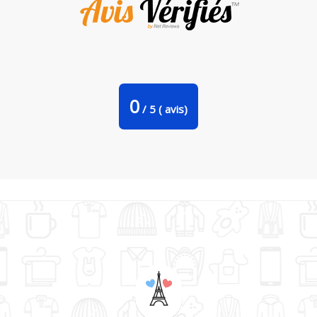
Tote Bag Stanley Stella je peux pas j'ai catamaran par
bwilfy
0
/
5
(
avis)