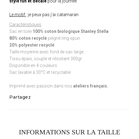
style fun et décalé
pour la journée.
Le motif
: je peux pas j'ai catamaran
Caractéristiques
:
Sac en toile
100% coton biologique Stanley Stella
80% coton recyclé
peigné ring-spun
20% polyester recyclé
Taille moyenne avec fond de sac large
Tissu épais, souple et résistant 300gr
Disponible en 4 couleurs
Sac lavable à 30°C et recyclable
Imprimé avec passion dans nos
ateliers français.
Partagez
INFORMATIONS SUR LA TAILLE