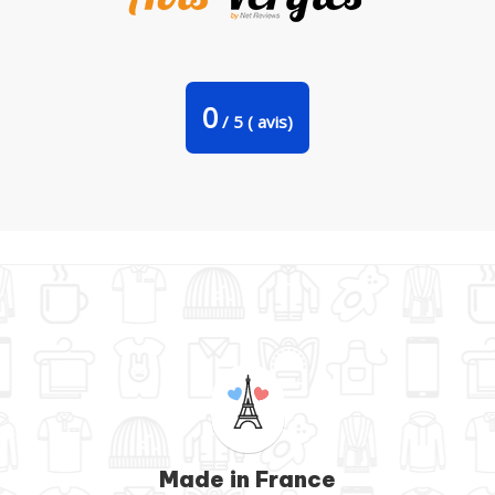
Tote Bag Stanley Stella Je peux pas j'ai Crossfit par Nana
0
/
5
(
avis)
Made in France