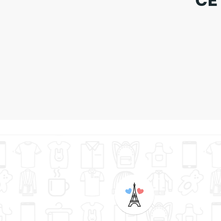
CE
Tote