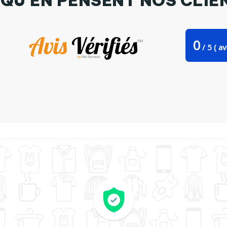
 QU'EN PENSENT NOS CLIE
0
/
5
(
av
 Bag Stanley Stella je peux pas j'ai pêché par bwilfy