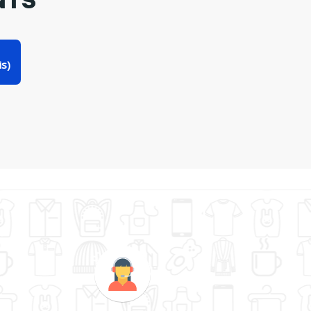
NTS
is)