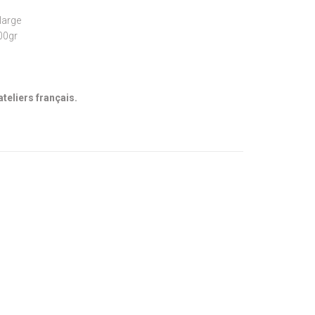
large
300gr
ateliers français.