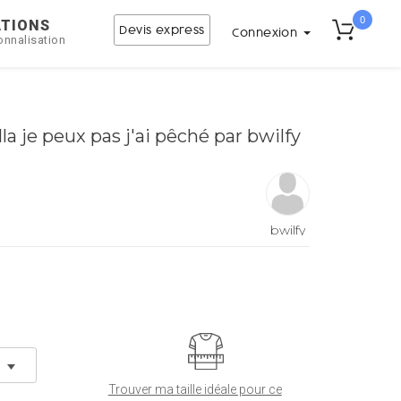
0
ATIONS
Devis express
Connexion
onnalisation
la je peux pas j'ai pêché par bwilfy
bwilfy
Trouver ma taille idéale pour ce