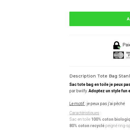
A
Pai
Description Tote Bag Stanle
Sac tote bag en toile je peux pas
par bwilfy.
Adoptez un style fun 
Le motif
: je peux pas j'ai pêché
Caractéristiques
:
Sac en toile
100% coton biologiq
80% coton recyclé
peigné ring-s