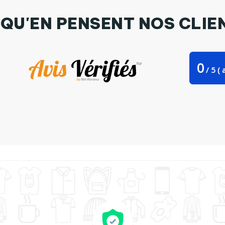
 QU'EN PENSENT NOS CLIE
0
/
5
(
a
Bag Stanley Stella Je peux pas,j'ai quad par Anastasia