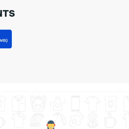
NTS
vis)