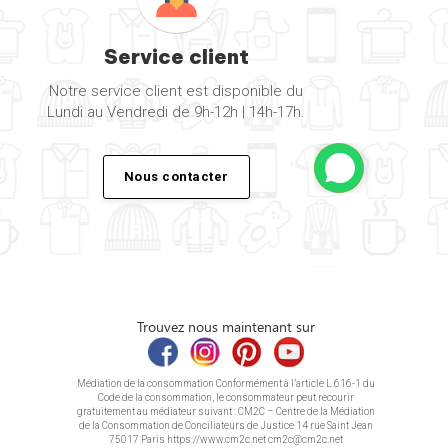
Service client
Notre service client est disponible du
Lundi au Vendredi de 9h-12h | 14h-17h.
Nous contacter
Trouvez nous maintenant sur
Médiation de la consommation Conformément à l’article L.616-1 du
Code de la consommation, le consommateur peut recourir
gratuitement au médiateur suivant : CM2C – Centre de la Médiation
de la Consommation de Conciliateurs de Justice 14 rue Saint Jean
75017 Paris https://www.cm2c.net cm2c@cm2c.net