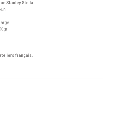
ue Stanley Stella
pun
large
300gr
ateliers français.