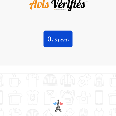
Tote Bag Stanley Stella je peux pas j'ai saut d'obstacle par
bwilfy
0
/
5
(
avis)