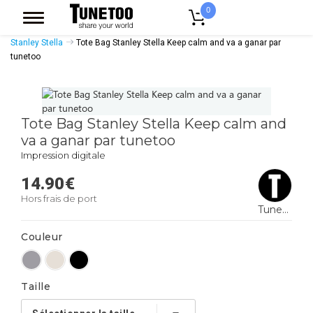
0
Accueil
Accessoires Casquettes
Tote Bags
Tote Bags Coton Bio
Stanley Stella
Tote Bag Stanley Stella Keep calm and va a ganar par
tunetoo
Tote Bag Stanley Stella Keep calm and
va a ganar par tunetoo
Impression digitale
14.90
€
Hors frais de port
Tunetoo
Couleur
Taille