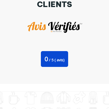
CLIENTS
Tote Bag Stanley Stella Keep calm and va a ganar par
tunetoo
0
/
5
(
avis)