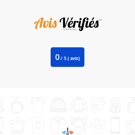
Tote Bag Stanley Stella Kiss of a panda par robertfarkas
0
/
5
(
avis)