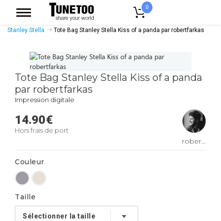
0
Accueil
Accessoires Casquettes
Tote Bags
Tote Bags Coton Bio
Stanley Stella
Tote Bag Stanley Stella Kiss of a panda par robertfarkas
Tote Bag Stanley Stella Kiss of a panda
par robertfarkas
Impression digitale
14.90
€
Hors frais de port
robertfarkas
Couleur
Taille