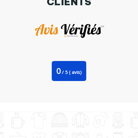
CLIENTS
Tote Bag Stanley Stella Kitty patitas suaves par Kitsune
Store
0
/
5
(
avis)