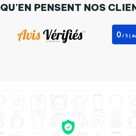
 QU'EN PENSENT NOS CLIE
0
/
5
(
av
 Bag Stanley Stella La Blonde par FRENCHUP-MAYO