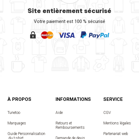
Site entièrement sécurisé
Votre paiement est 100 % sécurisé
À PROPOS
INFORMATIONS
SERVICE
Tunetoo
Aide
CGV
Marquages
Retours et
Mentions légales
Remboursements
Guide Personnalisation
Partenariat web
 du t-shirt
Demande de devis