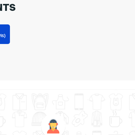
NTS
is)