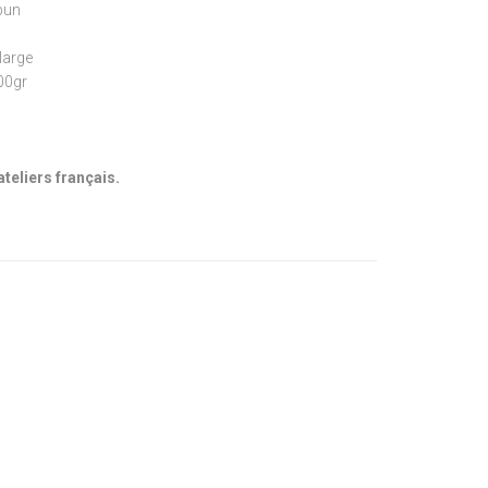
pun
large
300gr
ateliers français.