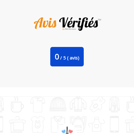
Tote Bag Stanley Stella La Brune par FRENCHUP-MAYO
0
/
5
(
avis)