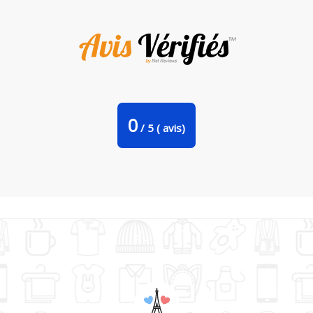
Tote Bag Stanley Stella La meilleure Mamie par tunetoo
0
/
5
(
avis)