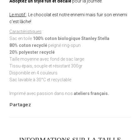
Adoptez un style fun et décalé
pour la journée.
Le motif
: Le chocolat est notre ennemi mais fuir son ennemi
c'est lâche!
Caractéristiques
:
Sac en toile
100% coton biologique Stanley Stella
80% coton recyclé
peigné ring-spun
20% polyester recyclé
Taille moyenne avec fond de sac large
Tissu épais, souple et résistant 300gr
Disponible en 4 couleurs
Sac lavable à 30°C et recyclable
Imprimé avec passion dans nos
ateliers français.
Partagez
INFORMATIONS SUR LA TAILLE