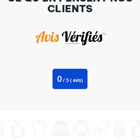
CLIENTS
Tote Bag Stanley Stella Le chocolat notre ennemi par La
boutique de Laura
0
/
5
(
avis)