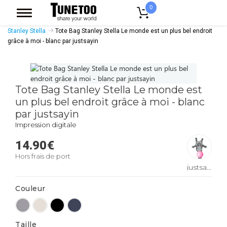
0
Accueil
Accessoires Casquettes
Tote Bags
Tote Bags Coton Bio
Stanley Stella
Tote Bag Stanley Stella Le monde est un plus bel endroit
grâce à moi - blanc par justsayin
Tote Bag Stanley Stella Le monde est
un plus bel endroit grâce à moi - blanc
par justsayin
Impression digitale
14.90
€
Hors frais de port
justsayin
Couleur
Taille