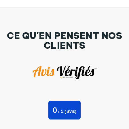
CE QU'EN PENSENT NOS
CLIENTS
Tote Bag Stanley Stella Le monde est un plus bel endroit
grâce à moi - blanc par justsayin
0
/
5
(
avis)