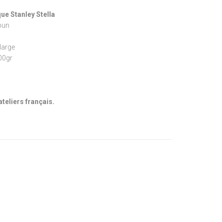
ue Stanley Stella
pun
large
300gr
ateliers français.