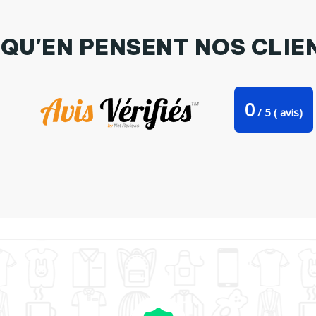
 QU'EN PENSENT NOS CLIE
0
/
5
(
avis)
Tote Bag Stanley Stella tête de mort par CEML