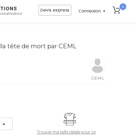
0
ATIONS
Devis express
Connexion
onnalisation
lla tête de mort par CEML
CEML
Trouver ma taille idéale pour ce