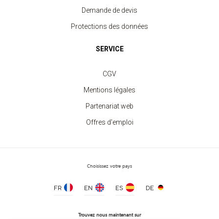
Demande de devis
Protections des données
SERVICE
CGV
Mentions légales
Partenariat web
Offres d'emploi
Sweat à Capuche Femme
à partir de 11.60 €
Choisissez votre pays
FR
EN
ES
DE
Trouvez nous maintenant sur