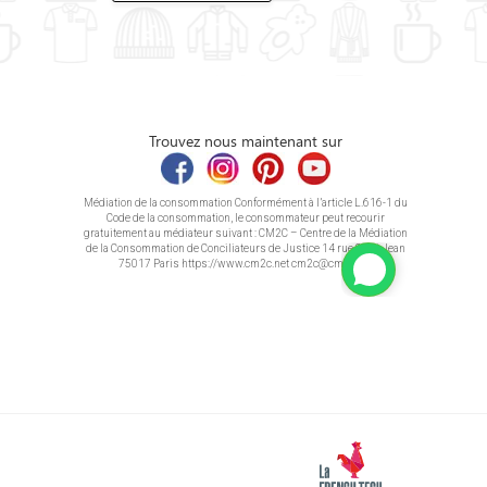
Trouvez nous maintenant sur
Médiation de la consommation Conformément à l’article L.616-1 du
Code de la consommation, le consommateur peut recourir
gratuitement au médiateur suivant : CM2C – Centre de la Médiation
de la Consommation de Conciliateurs de Justice 14 rue Saint Jean
75017 Paris https://www.cm2c.net cm2c@cm2c.net