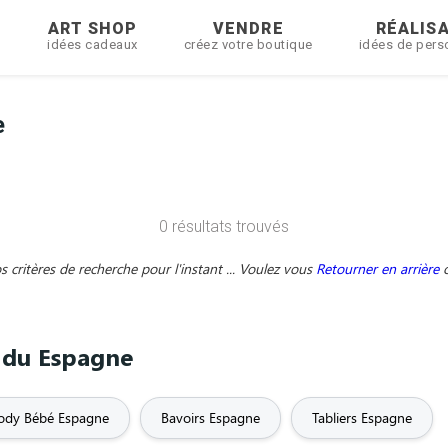
R
ART SHOP
VENDRE
RÉALIS
idées cadeaux
créez votre boutique
idées de pers
e
0 résultats trouvés
critères de recherche pour l'instant ... Voulez vous
Retourner en arrière
e du Espagne
ody Bébé Espagne
Bavoirs Espagne
Tabliers Espagne