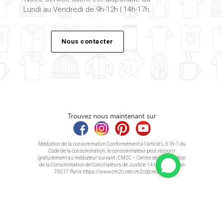
Lundi au Vendredi de 9h-12h | 14h-17h.
Nous contacter
Trouvez nous maintenant sur
Médiation de la consommation Conformément à l’article L.616-1 du
Code de la consommation, le consommateur peut recourir
gratuitement au médiateur suivant : CM2C – Centre de la Médiation
de la Consommation de Conciliateurs de Justice 14 rue Saint Jean
75017 Paris https://www.cm2c.net cm2c@cm2c.net