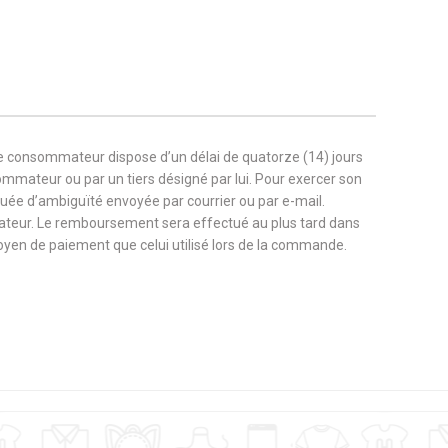
Personnalité
Pétanque
Poudre de Perlimpinpin
Religion
Retraite
le consommateur dispose d’un délai de quatorze (14) jours
sommateur ou par un tiers désigné par lui. Pour exercer son
n
School
Science-fiction
nuée d’ambiguïté envoyée par courrier ou par e-mail.
ateur. Le remboursement sera effectué au plus tard dans
 moyen de paiement que celui utilisé lors de la commande.
St Patrick
Star Wars
Tatouage
aphie
Vacances
Vegan
Volley
Voyage