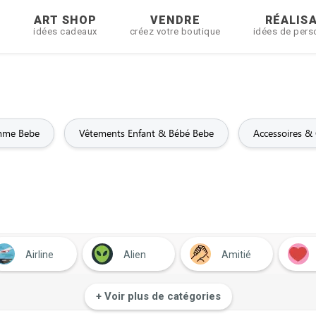
R
ART SHOP
VENDRE
RÉALIS
idées cadeaux
créez votre boutique
idées de pers
mme Bebe
Vêtements Enfant & Bébé Bebe
Accessoires &
Airline
Alien
Amitié
 90
Anniversaire
Apéros & soirées
Appelle 
+ Voir plus de catégories