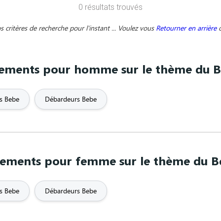
0 résultats trouvés
Badminton
Bande dessinée
Barbu
B
critères de recherche pour l'instant ... Voulez vous
Retourner en arrière
Billard
Body Bulding
Bordeaux
ements pour homme sur le thème du 
e bouclette
C'est presque ça...
Camion
Cél
Chien
Cinéma et télévision
Citati
rs Bebe
Débardeurs Bebe
Couple
Crossfit
Cuisine
rapeau
Drôle / Humoristique
Duo
tements pour femme sur le thème du B
e
EVG
EVJF
Evolution
rs Bebe
Débardeurs Bebe
es
Fête des mères
Fête des pères
Fiançailles