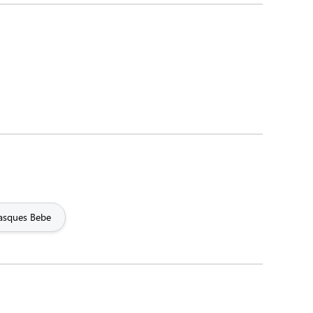
ones
Gamer
Geek
tique
Halloween
Handball
Incroyable
Infirmier
tion
Logo
Lol
Marvel
Message
Motif femme
sques Bebe
Nature
Nerd
Papa
Papy