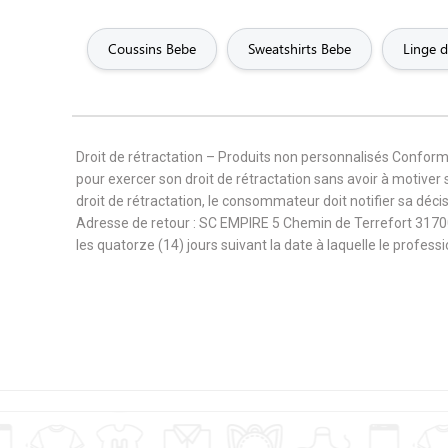
Parrain
Pattern
Pays
Coussins Bebe
Sweatshirts Bebe
Linge 
Pharmacien
Philosophie
Photo
Prénom
Princesse
Prof
Droit de rétractation – Produits non personnalisés Confor
pour exercer son droit de rétractation sans avoir à motiver 
Retro
Rock
Romant
droit de rétractation, le consommateur doit notifier sa déc
Adresse de retour : SC EMPIRE 5 Chemin de Terrefort 3170
les quatorze (14) jours suivant la date à laquelle le profes
Sexe
Skater
Ski
Summer
Super connasse
Supe
Techniques mixtes
Tendance
Te
Végétarien
Véhicules
Vélo