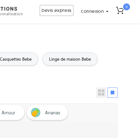
0
ATIONS
Devis express
Connexion
onnalisation
 Casquettes Bebe
Linge de maison Bebe
Amour
Ananas
moi
Astrologie
ATSEM