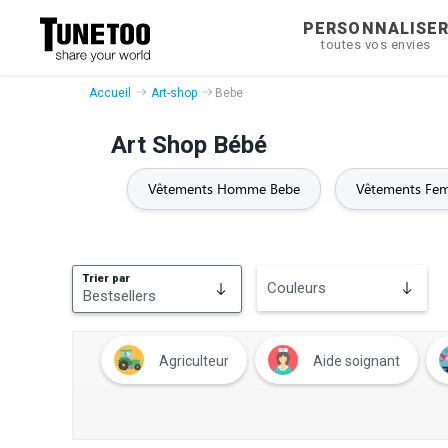
PERSONNALISE
toutes vos envies
Accueil
Art-shop
Bebe
Art Shop Bébé
Vêtements Homme Bebe
Vêtements Fe
Trier par
Couleurs
Bestsellers
Bestsellers
Agriculteur
Aide soignant
Nouveautés
Animaux
Années 80
Années