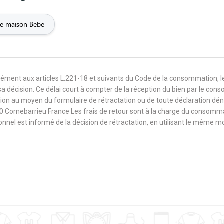
Paysage
Pêche
Peinture
de maison Bebe
Politique
Pompier
Pop Art
Punk
Queen
Rap
mément aux articles L.221-18 et suivants du Code de la consommation, 
sa décision. Ce délai court à compter de la réception du bien par le con
ique
Roux
Rugby
Saint Valenti
ision au moyen du formulaire de rétractation ou de toute déclaration dé
0 Cornebarrieu France Les frais de retour sont à la charge du consomm
sionnel est informé de la décision de rétractation, en utilisant le même
Soeur
Sorry
Sports
rman
Surf
Swag
Tata
nnis
Tête de mort
Tonton
Typogr
Ville
Vintage
Voiture