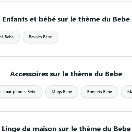
Fuck
FUN
Game of thr
Enfants et bébé sur le thème du Bebe
ue / Design
Grossesse
Gun
Gymnas
bé Bebe
Bavoirs Bebe
Hipster
Humour
I love
pas j'ai
Keep calm
Licorne
Limited Edi
Accessoires sur le thème du Bebe
Mariage
Marin
Marraine
non
Militaire
Mode
Mojito
s smartphones Bebe
Mugs Bebe
Bonnets Bebe
Ma
oto
Musculation
Musique
Nasa
OMG
Originaux
Ours
Linge de maison sur le thème du Bebe