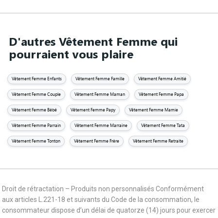
D'autres Vêtement Femme qui
pourraient vous plaire
Vêtement Femme Enfants
Vêtement Femme Famille
Vêtement Femme Amitié
Vêtement Femme Couple
Vêtement Femme Maman
Vêtement Femme Papa
Vêtement Femme Bébé
Vêtement Femme Papy
Vêtement Femme Mamie
Vêtement Femme Parrain
Vêtement Femme Marraine
Vêtement Femme Tata
Vêtement Femme Tonton
Vêtement Femme Frère
Vêtement Femme Retraite
Droit de rétractation – Produits non personnalisés Conformément
aux articles L.221-18 et suivants du Code de la consommation, le
consommateur dispose d’un délai de quatorze (14) jours pour exercer