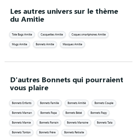
Les autres univers sur le thème
du Amitie
Tote Bags Amitie
Casquettes Amitie
Coques smartphones Amitie
Mugs Amitie
Bonnets Amitie
Masques Amitie
D'autres Bonnets qui pourraient
vous plaire
Bonnets Enfants
Bonnets Famille
Bonnets Amitié
Bonnets Couple
Bonnets Maman
Bonnets Papa
Bonnets Bébé
Bonnets Papy
Bonnets Mamie
Bonnets Parrain
Bonnets Marraine
Bonnets Tata
Bonnets Tonton
Bonnets Frère
Bonnets Retraite