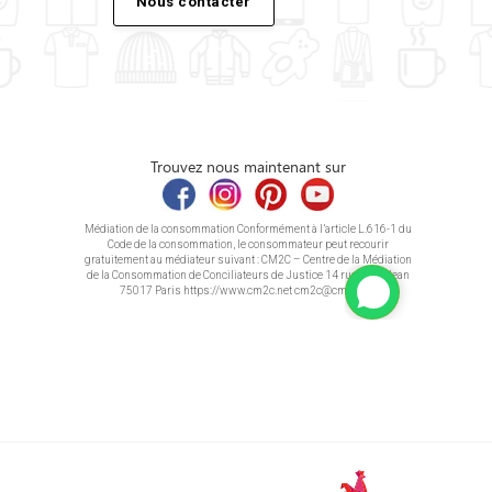
Nous contacter
Trouvez nous maintenant sur
Médiation de la consommation Conformément à l’article L.616-1 du
Code de la consommation, le consommateur peut recourir
gratuitement au médiateur suivant : CM2C – Centre de la Médiation
de la Consommation de Conciliateurs de Justice 14 rue Saint Jean
75017 Paris https://www.cm2c.net cm2c@cm2c.net