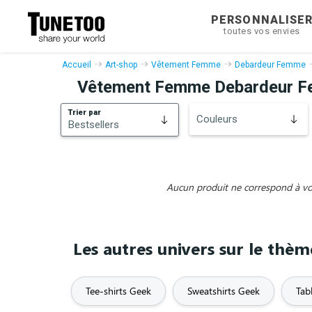
PERSONNALISE
toutes vos envies
Accueil
Art-shop
Vêtement Femme
Debardeur Femme
Vêtement Femme Debardeur 
Trier par
Couleurs
Bestsellers
Bestsellers
Nouveautés
Aucun produit ne correspond à vos 
Les autres univers sur le thè
Tee-shirts Geek
Sweatshirts Geek
Tab