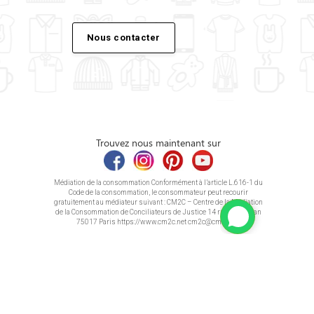
Nous contacter
Trouvez nous maintenant sur
Médiation de la consommation Conformément à l’article L.616-1 du
Code de la consommation, le consommateur peut recourir
gratuitement au médiateur suivant : CM2C – Centre de la Médiation
de la Consommation de Conciliateurs de Justice 14 rue Saint Jean
75017 Paris https://www.cm2c.net cm2c@cm2c.net