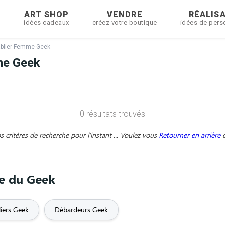
R
ART SHOP
VENDRE
RÉALIS
idées cadeaux
créez votre boutique
idées de pers
ablier Femme Geek
me Geek
0 résultats trouvés
critères de recherche pour l'instant ... Voulez vous
Retourner en arrière
me du Geek
liers Geek
Débardeurs Geek