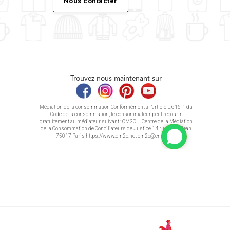
Nous contacter
Trouvez nous maintenant sur
Médiation de la consommation Conformément à l’article L.616-1 du
Code de la consommation, le consommateur peut recourir
gratuitement au médiateur suivant : CM2C – Centre de la Médiation
de la Consommation de Conciliateurs de Justice 14 rue Saint Jean
75017 Paris https://www.cm2c.net cm2c@cm2c.net