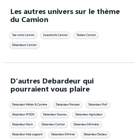
Les autres univers sur le thème
du Camion
Tee-shirts Camion
Sweatshirts Camion
Tabliers Camion
Débardeurs Camion
D'autres Debardeur qui
pourraient vous plaire
Debardeur Métier & Carrière
Debardeur Pompier
Debardeur Prof
Debardeur ATSEM
Debardeur Nounou
Debardeur Agriculteur
Debardeur Marin
Debardeur Camion
Debardeur Infirmière
Debardeur Aide soignant
Debardeur Infirmier
Debardeur Docteur