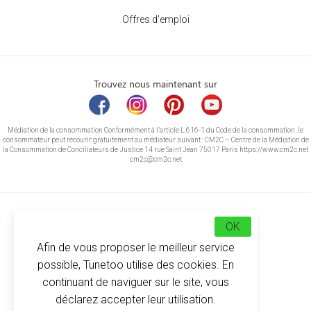
Offres d'emploi
Trouvez nous maintenant sur
Médiation de la consommation Conformément à l’article L.616-1 du Code de la consommation, le
consommateur peut recourir gratuitement au médiateur suivant : CM2C – Centre de la Médiation de
la Consommation de Conciliateurs de Justice 14 rue Saint Jean 75017 Paris https://www.cm2c.net
cm2c@cm2c.net
OK
Afin de vous proposer le meilleur service
possible, Tunetoo utilise des cookies. En
continuant de naviguer sur le site, vous
déclarez accepter leur utilisation.
© Copyright 2026
-
Tunetoo