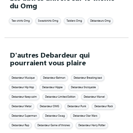
du Omg
Tee-shirts Omg
Sweatshirts Omg
Tabliers Omg
Débardeurs Omg
D'autres Debardeur qui
pourraient vous plaire
Debardeur Musique
Debardeur Batman
Debardeur Breaking bad
Debardeur Hip Hop
Debardeur Hippie
Debardeur Incroyable
Debardeur Keep calm
Debardeur Limited Edition
Debardeur Marvel
Debardeur Metal
Debardeur OMG
Debardeur Punk
Debardeur Rock
Debardeur Superman
Debardeur Swag
Debardeur Star Wars
Debardeur Rap
Debardeur Game of thrones
Debardeur Harry Potter