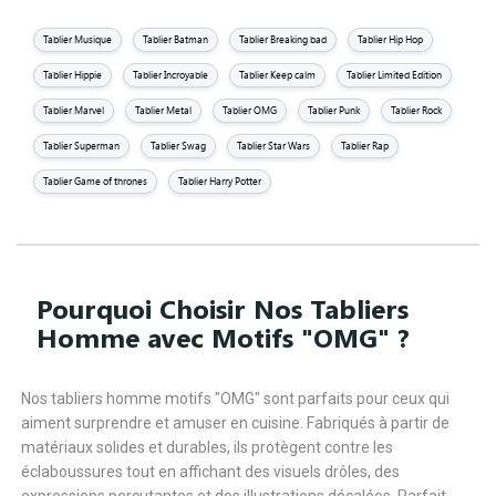
Tablier Musique
Tablier Batman
Tablier Breaking bad
Tablier Hip Hop
Tablier Hippie
Tablier Incroyable
Tablier Keep calm
Tablier Limited Edition
Tablier Marvel
Tablier Metal
Tablier OMG
Tablier Punk
Tablier Rock
Tablier Superman
Tablier Swag
Tablier Star Wars
Tablier Rap
Tablier Game of thrones
Tablier Harry Potter
Pourquoi Choisir Nos Tabliers
Homme avec Motifs "OMG" ?
Nos tabliers homme motifs "OMG" sont parfaits pour ceux qui
aiment surprendre et amuser en cuisine. Fabriqués à partir de
matériaux solides et durables, ils protègent contre les
éclaboussures tout en affichant des visuels drôles, des