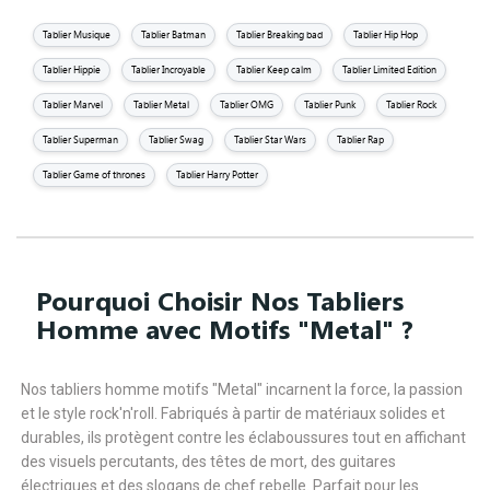
Tablier Musique
Tablier Batman
Tablier Breaking bad
Tablier Hip Hop
Tablier Hippie
Tablier Incroyable
Tablier Keep calm
Tablier Limited Edition
Tablier Marvel
Tablier Metal
Tablier OMG
Tablier Punk
Tablier Rock
Tablier Superman
Tablier Swag
Tablier Star Wars
Tablier Rap
Tablier Game of thrones
Tablier Harry Potter
Pourquoi Choisir Nos Tabliers
Homme avec Motifs "Metal" ?
Nos tabliers homme motifs "Metal" incarnent la force, la passion
et le style rock'n'roll. Fabriqués à partir de matériaux solides et
durables, ils protègent contre les éclaboussures tout en affichant
des visuels percutants, des têtes de mort, des guitares
électriques et des slogans de chef rebelle. Parfait pour les