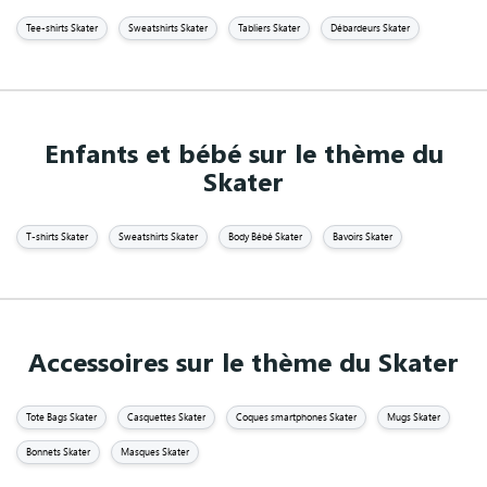
Tee-shirts Skater
Sweatshirts Skater
Tabliers Skater
Débardeurs Skater
Enfants et bébé sur le thème du
Skater
T-shirts Skater
Sweatshirts Skater
Body Bébé Skater
Bavoirs Skater
Accessoires sur le thème du Skater
Tote Bags Skater
Casquettes Skater
Coques smartphones Skater
Mugs Skater
Bonnets Skater
Masques Skater