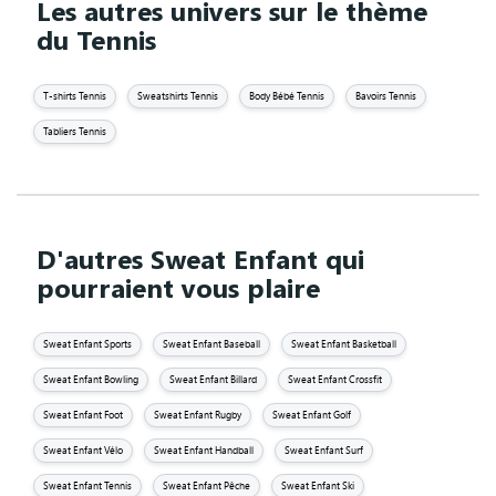
Les autres univers sur le thème
du Tennis
T-shirts Tennis
Sweatshirts Tennis
Body Bébé Tennis
Bavoirs Tennis
Tabliers Tennis
D'autres Sweat Enfant qui
pourraient vous plaire
Sweat Enfant Sports
Sweat Enfant Baseball
Sweat Enfant Basketball
Sweat Enfant Bowling
Sweat Enfant Billard
Sweat Enfant Crossfit
Sweat Enfant Foot
Sweat Enfant Rugby
Sweat Enfant Golf
Sweat Enfant Vélo
Sweat Enfant Handball
Sweat Enfant Surf
Sweat Enfant Tennis
Sweat Enfant Pêche
Sweat Enfant Ski