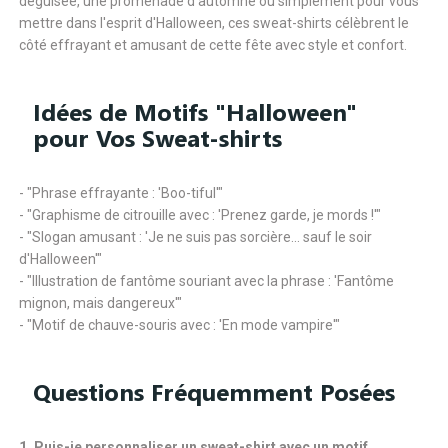
déguisée, une promenade d'automne ou simplement pour vous
mettre dans l'esprit d'Halloween, ces sweat-shirts célèbrent le
côté effrayant et amusant de cette fête avec style et confort.
Idées de Motifs "Halloween"
pour Vos Sweat-shirts
- "Phrase effrayante : 'Boo-tiful'"
- "Graphisme de citrouille avec : 'Prenez garde, je mords !'"
- "Slogan amusant : 'Je ne suis pas sorcière... sauf le soir
d'Halloween'"
- "Illustration de fantôme souriant avec la phrase : 'Fantôme
mignon, mais dangereux'"
- "Motif de chauve-souris avec : 'En mode vampire'"
Questions Fréquemment Posées
1. Puis-je personnaliser un sweat-shirt avec un motif