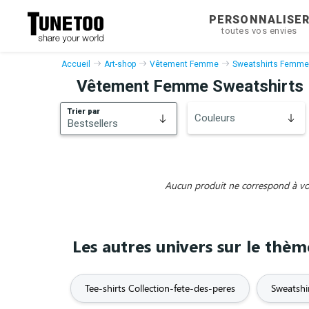
PERSONNALISE
toutes vos envies
Accueil
Art-shop
Vêtement Femme
Sweatshirts Femme
Vêtement Femme Sweatshirts 
Trier par
Couleurs
Bestsellers
Bestsellers
Nouveautés
Aucun produit ne correspond à vos 
Les autres univers sur le thè
Tee-shirts Collection-fete-des-peres
Sweatshi