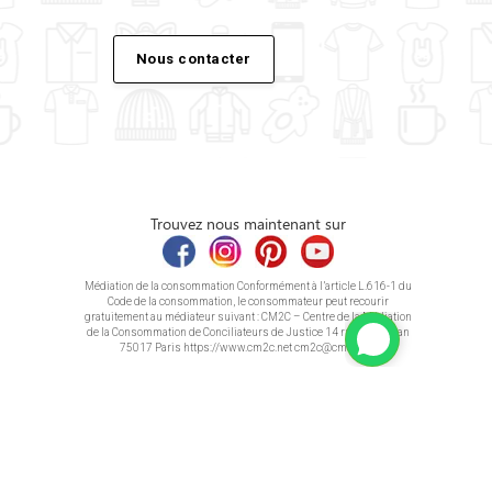
Nous contacter
Trouvez nous maintenant sur
Médiation de la consommation Conformément à l’article L.616-1 du
Code de la consommation, le consommateur peut recourir
gratuitement au médiateur suivant : CM2C – Centre de la Médiation
de la Consommation de Conciliateurs de Justice 14 rue Saint Jean
75017 Paris https://www.cm2c.net cm2c@cm2c.net