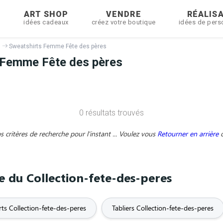
R
ART SHOP
VENDRE
RÉALIS
idées cadeaux
créez votre boutique
idées de pers
Sweatshirts Femme Fête des pères
Femme Fête des pères
0 résultats trouvés
critères de recherche pour l'instant ... Voulez vous
Retourner en arrière
me du Collection-fete-des-peres
rts Collection-fete-des-peres
Tabliers Collection-fete-des-peres