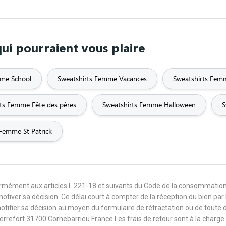
ui pourraient vous plaire
mme School
Sweatshirts Femme Vacances
Sweatshirts Femm
rts Femme Fête des pères
Sweatshirts Femme Halloween
S
 Femme St Patrick
formément aux articles L.221-18 et suivants du Code de la consommation
 motiver sa décision. Ce délai court à compter de la réception du bien pa
notifier sa décision au moyen du formulaire de rétractation ou de toute
Terrefort 31700 Cornebarrieu France Les frais de retour sont à la cha