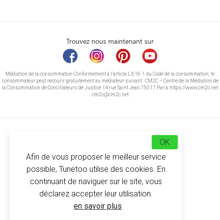
Trouvez nous maintenant sur
Médiation de la consommation Conformément à l’article L.616-1 du Code de la consommation, le
consommateur peut recourir gratuitement au médiateur suivant : CM2C – Centre de la Médiation de
la Consommation de Conciliateurs de Justice 14 rue Saint Jean 75017 Paris https://www.cm2c.net
cm2c@cm2c.net
OK
Afin de vous proposer le meilleur service
possible, Tunetoo utilise des cookies. En
continuant de naviguer sur le site, vous
déclarez accepter leur utilisation.
© Copyright 2026
-
Tunetoo
en savoir plus