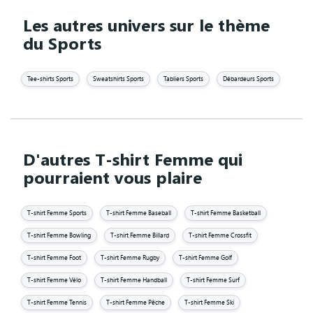
Les autres univers sur le thème
du Sports
Tee-shirts Sports
Sweatshirts Sports
Tabliers Sports
Débardeurs Sports
D'autres T-shirt Femme qui
pourraient vous plaire
T-shirt Femme Sports
T-shirt Femme Baseball
T-shirt Femme Basketball
T-shirt Femme Bowling
T-shirt Femme Billard
T-shirt Femme Crossfit
T-shirt Femme Foot
T-shirt Femme Rugby
T-shirt Femme Golf
T-shirt Femme Vélo
T-shirt Femme Handball
T-shirt Femme Surf
T-shirt Femme Tennis
T-shirt Femme Pêche
T-shirt Femme Ski