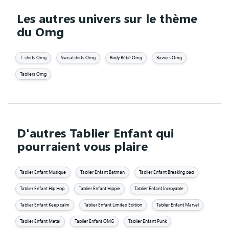
Les autres univers sur le thème
du Omg
T-shirts Omg
Sweatshirts Omg
Body Bébé Omg
Bavoirs Omg
Tabliers Omg
D'autres Tablier Enfant qui
pourraient vous plaire
Tablier Enfant Musique
Tablier Enfant Batman
Tablier Enfant Breaking bad
Tablier Enfant Hip Hop
Tablier Enfant Hippie
Tablier Enfant Incroyable
Tablier Enfant Keep calm
Tablier Enfant Limited Edition
Tablier Enfant Marvel
Tablier Enfant Metal
Tablier Enfant OMG
Tablier Enfant Punk