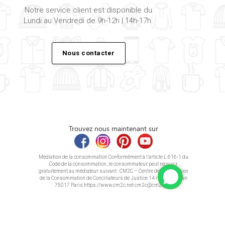
Notre service client est disponible du
Lundi au Vendredi de 9h-12h | 14h-17h.
Nous contacter
Trouvez nous maintenant sur
Médiation de la consommation Conformément à l’article L.616-1 du
Code de la consommation, le consommateur peut recourir
gratuitement au médiateur suivant : CM2C – Centre de la Médiation
de la Consommation de Conciliateurs de Justice 14 rue Saint Jean
75017 Paris https://www.cm2c.net cm2c@cm2c.net